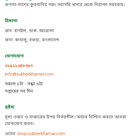
গুণগত মানের কুরবানির গরু। সরাসরি খামার থেকে নিরাপদ সরবরাহ।
ঠিকানা
গ্রাম: বাগইল, ডাক: আরোলা
থানা: কাহালু, বগুড়া, বাংলাদেশ
যোগাযোগ
০১৯১১০৪৬৩৮৩
info@sukherkhamer.com
সকাল ৮টা - সন্ধ্যা ৬টা
সপ্তাহের সব দিন
দ্রষ্টব্য
মূল্য ওজন ও বাজারের উপর নির্ভরশীল। অর্ডার নিশ্চিত করতে আমরা
যোগাযোগ করব।
ওয়েব:
shop.sukherkhamar.com