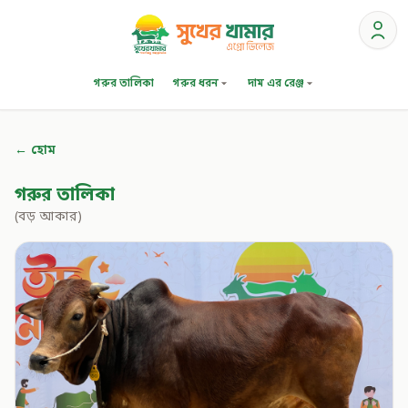
গরুর তালিকা
গরুর ধরন
দাম এর রেঞ্জ
← হোম
গরুর তালিকা
(বড় আকার)