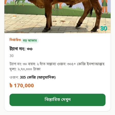
নির্বাচিত
বড় আকার
ট্যাগ নং: ৩০
30
ট্যাগ নং: ৩০ বয়স: ২ দাঁত সম্ভাব্য ওজন: ৩০৫+ কেজি ইনশাআল্লাহ
মূল্য: ১,৭০,০০০ টাকা
ওজন:
305 কেজি (আনুমানিক)
৳ 170,000
বিস্তারিত দেখুন